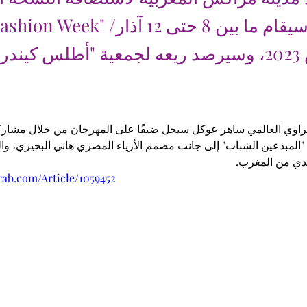
"Marroc Fashion Week" والذي سيقا
مارس 2023، وسيرصد ريعه لجمعية "أطلس كيندر
صراوي العالمي ساهر عوكل سيحل ضيفًا على المهرجان من خلال مشارك
المبدعين الشباب" إلى جانب مصمم الأزياء المصري هاني البحيري، و
ي من المغرب.
rab.com/Article/1059452