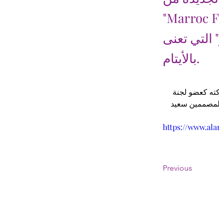
م ما بين 8 حتى 12 آذار/
" التي تعنى
بالأيتام.
ته كعضو لجنة 
المصممين سعيد 
https://www.ala
Previous