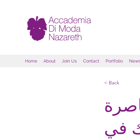
Home
About
Join Us
Contact
Portfolio
New
< Back
اصرة
ك في