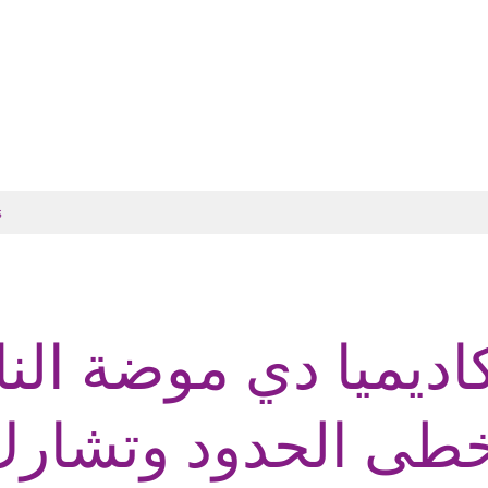
s
اديميا دي موضة الن
خطى الحدود وتشار